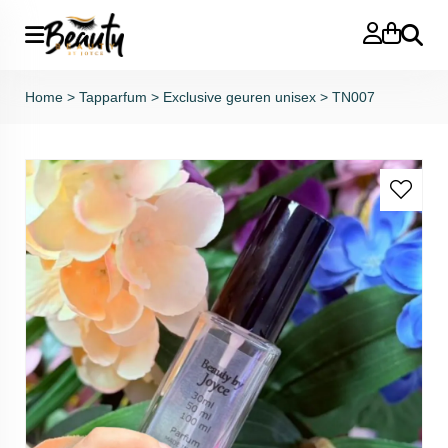
Zoeken
Home
>
Tapparfum
>
Exclusive geuren unisex
>
TN007