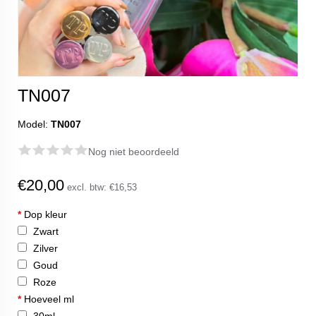
TN007
Model:
TN007
Nog niet beoordeeld
€20,00
excl. btw:
€16,53
*
Dop kleur
Zwart
Zilver
Goud
Roze
*
Hoeveel ml