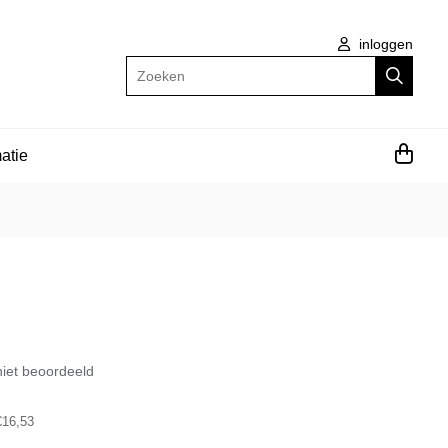
inloggen
Zoeken
atie
iet beoordeeld
€16,53