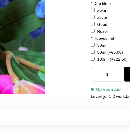
*
Dop kleur
Zwart
Zilver
Goud
Roze
*
Hoeveel ml
30ml
50ml
(+€5,00)
100ml
(+€22,50)
Op voorraad
Levertijd: 1-2 werkd