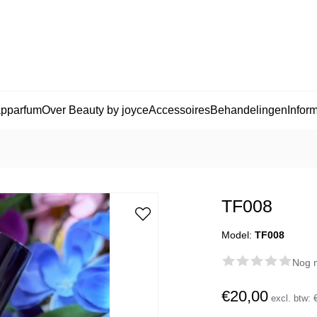
apparfum
Over Beauty by joyce
Accessoires
Behandelingen
Inform
TF008
Model:
TF008
Nog n
€20,00
excl. btw: