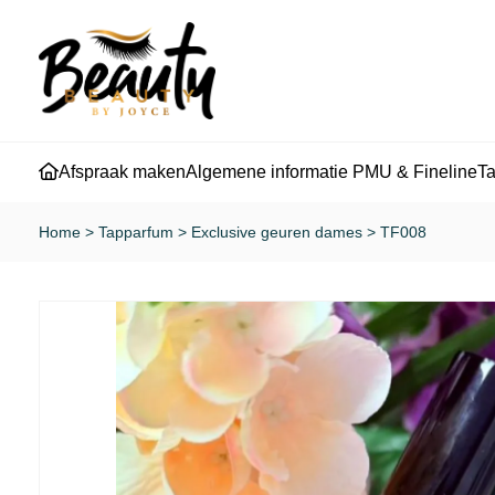
Afspraak maken
Algemene informatie PMU & Fineline
T
Home
>
Tapparfum
>
Exclusive geuren dames
>
TF008