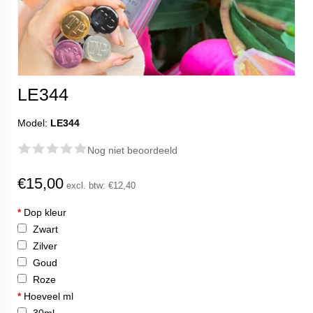
LE344
Model:
LE344
Nog niet beoordeeld
€15,00
excl. btw:
€12,40
*
Dop kleur
Zwart
Zilver
Goud
Roze
*
Hoeveel ml