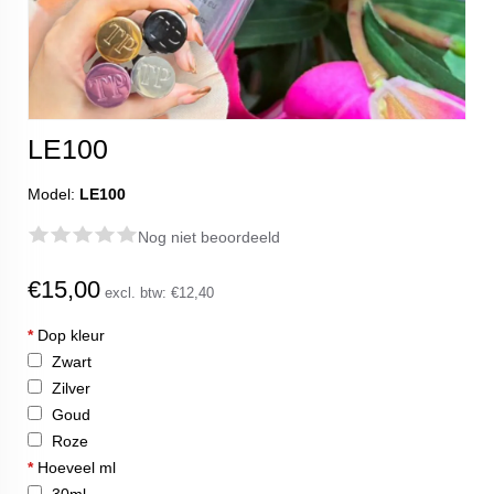
LE100
Model:
LE100
Nog niet beoordeeld
€15,00
excl. btw:
€12,40
*
Dop kleur
Zwart
Zilver
Goud
Roze
*
Hoeveel ml