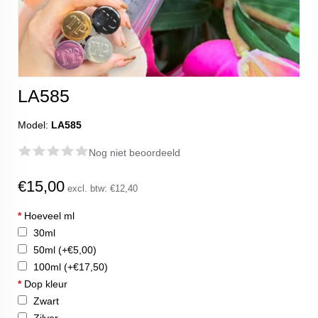
LA585
Model:
LA585
Nog niet beoordeeld
€15,00
excl. btw:
€12,40
*
Hoeveel ml
30ml
50ml
(+€5,00)
100ml
(+€17,50)
*
Dop kleur
Zwart