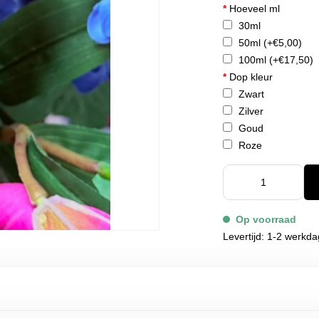
*
Hoeveel ml
30ml
50ml
(+€5,00)
100ml
(+€17,50)
*
Dop kleur
Zwart
Zilver
Goud
Roze
Op voorraad
Levertijd: 1-2 werkd