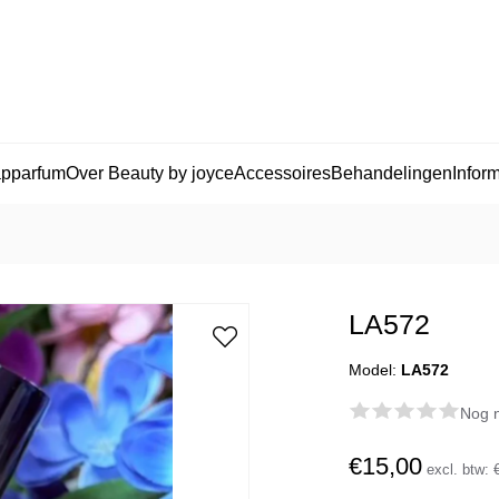
apparfum
Over Beauty by joyce
Accessoires
Behandelingen
Inform
LA572
Model:
LA572
Nog n
€15,00
excl. btw: