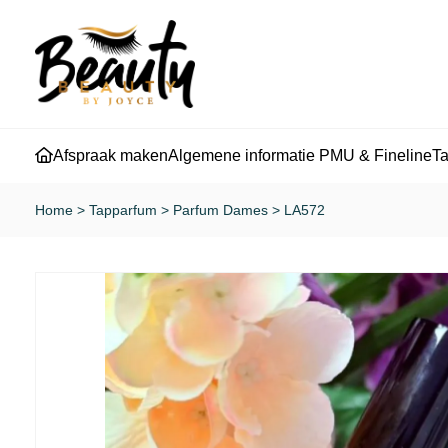
Afspraak maken
Algemene informatie PMU & Fineline
T
Home
>
Tapparfum
>
Parfum Dames
>
LA572