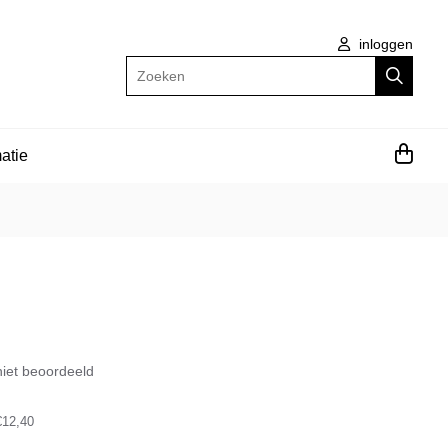
inloggen
Zoeken
atie
iet beoordeeld
€12,40