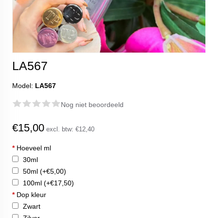
LA567
Model:
LA567
Nog niet beoordeeld
€15,00
excl. btw:
€12,40
*
Hoeveel ml
30ml
50ml
(+€5,00)
100ml
(+€17,50)
*
Dop kleur
Zwart