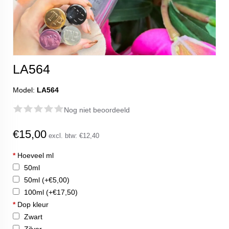
LA564
Model:
LA564
Nog niet beoordeeld
€15,00
excl. btw:
€12,40
*
Hoeveel ml
50ml
50ml
(+€5,00)
100ml
(+€17,50)
*
Dop kleur
Zwart