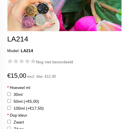
LA214
Model:
LA214
Nog niet beoordeeld
€15,00
excl. btw:
€12,40
*
Hoeveel ml
30ml
50ml
(+€5,00)
100ml
(+€17,50)
*
Dop kleur
Zwart