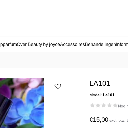
apparfum
Over Beauty by joyce
Accessoires
Behandelingen
Inform
LA101
Model:
La101
Nog n
€15,00
excl. btw: