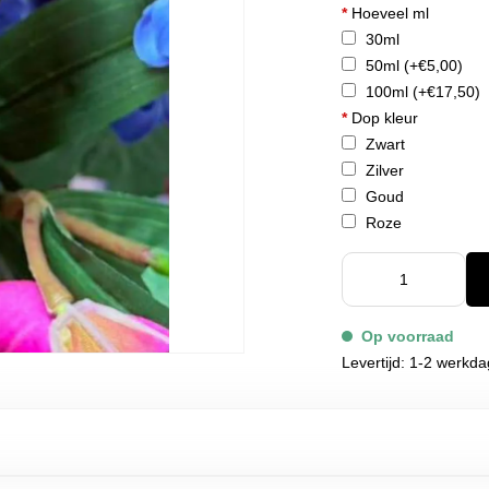
*
Hoeveel ml
30ml
50ml
(+€5,00)
100ml
(+€17,50)
*
Dop kleur
Zwart
Zilver
Goud
Roze
Op voorraad
Levertijd: 1-2 werkd