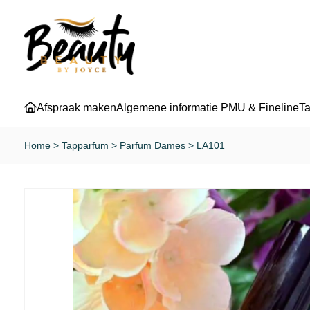
Afspraak maken
Algemene informatie PMU & Fineline
T
Home
>
Tapparfum
>
Parfum Dames
>
LA101