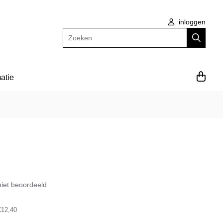
inloggen
Zoeken
atie
iet beoordeeld
€12,40