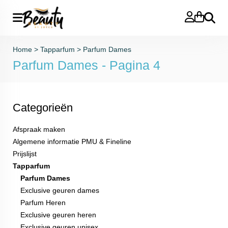
Zoeken
LA335
LA339
€
15,00
€
15,00
Bestellen
Bestellen