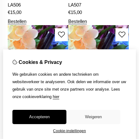
LA506
LA507
€
15,00
€
15,00
Bestellen
Bestellen
Cookies & Privacy
We gebruiken cookies en andere technieken om
websiteverkeer te analyseren. Ook delen we informatie over uw
gebruik van onze site met onze partners voor analyse.
Lees
LA508
LA509
onze cookieverklaring
hier
€
15,00
€
15,00
Bestellen
Bestellen
Accepteren
Weigeren
Cookie-instellingen
|<
<
1
2
3
4
Toon meer
>|